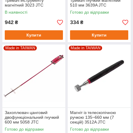
Тримач інструменту
Тримач гнучкий магнітний
магнітний 3023 JTC
510 мм 3639A JTC
В наявності
Готово до відправки
942
334
₴
₴
Купити
Купити
Made in TAIWAN
Made in TAIWAN
Захоплювач цанговий
Магніт із телескопічною
двофункціональний гнучкий
ручкою 135~660 мм (7
600 мм 5058 JTC
секцій) 3512A JTC
Готово до відправки
Готово до відправки