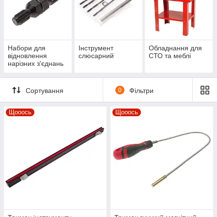
Набори для
Інструмент
Обладнання для
відновлення
слюсарний
СТО та меблі
нарізних з'єднань
Сортування
0
Фільтри
Щооось
Щооось