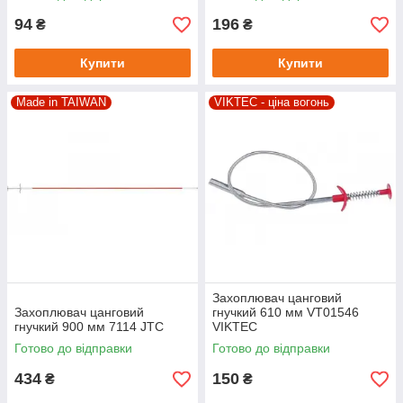
94
196
₴
₴
Купити
Купити
Made in TAIWAN
VIKTEC - ціна вогонь
Захоплювач цанговий
Захоплювач цанговий
гнучкий 610 мм VT01546
гнучкий 900 мм 7114 JTC
VIKTEC
Готово до відправки
Готово до відправки
434
150
₴
₴