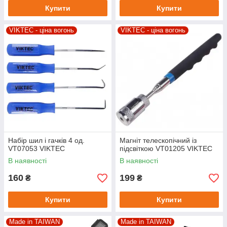
Купити
Купити
VIKTEC - ціна вогонь
VIKTEC - ціна вогонь
Набір шил і гачків 4 од.
Магніт телескопічний із
VT07053 VIKTEC
підсвіткою VT01205 VIKTEC
В наявності
В наявності
160
199
₴
₴
Купити
Купити
Made in TAIWAN
Made in TAIWAN