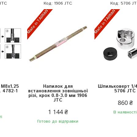
 JTC
1906 JTC
5706 J
Made in TAIWAN
Made in TAIWAN
 М8х1.25
Напилок для
Шпильковерт 1/4
. 4782-1
встановлення зовнішньої
5706 JTC
різі, крок 0.8-3.0 мм 1906
JTC
860 ₴
1 144 ₴
В наявності
ті
Готово до відправки