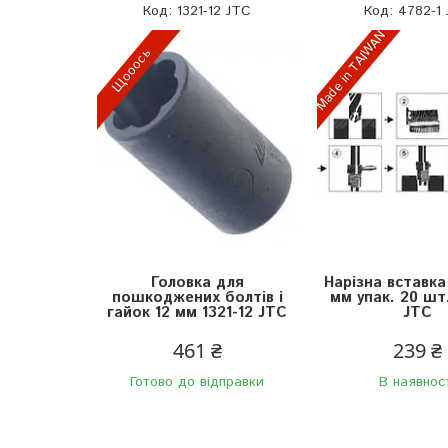
1321-12 JTC
4782-1
Made in TAIWAN
Щооось
Головка для
Нарізна вставка
пошкоджених болтів і
мм упак. 20 шт
гайок 12 мм 1321-12 JTC
JTC
461 ₴
239 ₴
Готово до відправки
В наявнос