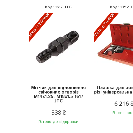
1617 JTC
1352 
Made in TAIWAN
Made in TAIWAN
Мітчик для відновлення
Плашка для зов
свічокних отворів
різі універсальна
М14х1.25, М18х1.5 1617
JTC
6 216 
338 ₴
В наявнос
Готово до відправки