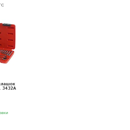
TC
 плашок
. 3432A
авки