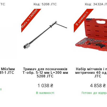
JTC
5208 JTC
3432A J
Made in TAIWAN
В наявності
а М6х1мм
Тримач для позначників
Набір мітчиків і
81-1 JTC
Т-обр. 5-12 мм L=300 мм
метричних 40 од
5208 JTC
JTC
1 038 ₴
4 858 ₴
ті
В наявності
Готово до відпр