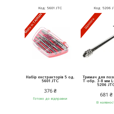
5601 JTC
5206 
Made in TAIWAN
Щооось
Набір екстракторів 5 од.
Тримач для поз
5601 JTC
Т-обр. 3-8 мм 
5206 JT
376 ₴
681 ₴
Готово до відправки
В наявнос