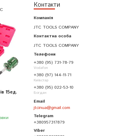
Контакти
TC
JTC TOOLS COMPANY
JTC TOOLS COMPANY
+380 (95) 731-78-79
Vodafon
+380 (97) 144-11-71
Київстар
+380 (95) 022-53-10
ів 15ед.
Богдан
jtcinua@gmail.com
авки
+380957317879