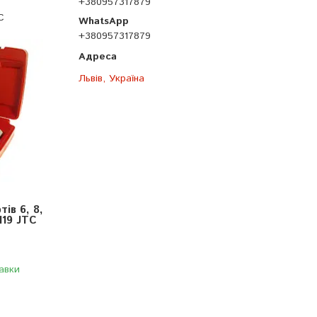
+380957317879
C
+380957317879
Львів, Україна
ів 6, 8,
119 JTC
авки