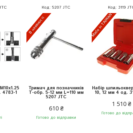
 JTC
5207 JTC
3119 JT
Made in TAIWAN
В наявності
 М10х1.25
Тримач для позначників
Набір шпильокверт
. 4783-1
Т-обр. 5-12 мм L=110 мм
10, 12 мм 4 од. 3
5207 JTC
1 510 ₴
610 ₴
Готово до відпр
ті
Готово до відправки