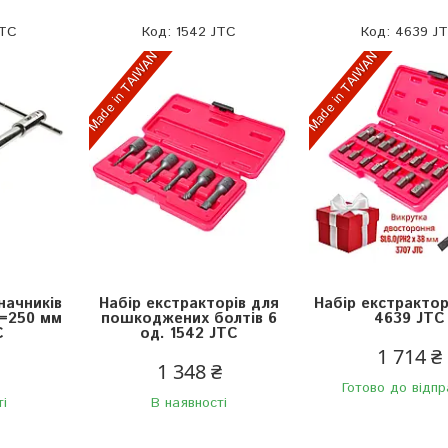
JTC
1542 JTC
4639 J
Made in TAIWAN
Made in TAIWAN
начників
Набір екстракторів для
Набір екстрактор
L=250 мм
пошкоджених болтів 6
4639 JTC
C
од. 1542 JTC
1 714 ₴
1 348 ₴
Готово до відпр
ті
В наявності