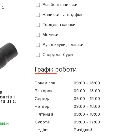
Різьбові шпильки
JTC
Напилки та надфілі
Торцеві головки
Мітчики
Ручні клупи, плашки
Свердла, бури
Графік роботи
Понеділок
09:00
18:00
Вівторок
09:00
18:00
я
лтів і
Середа
09:00
18:00
-10 JTC
Четвер
09:00
18:00
Пʼятниця
09:00
18:00
Субота
09:00
17:00
авки
Неділя
Вихідний