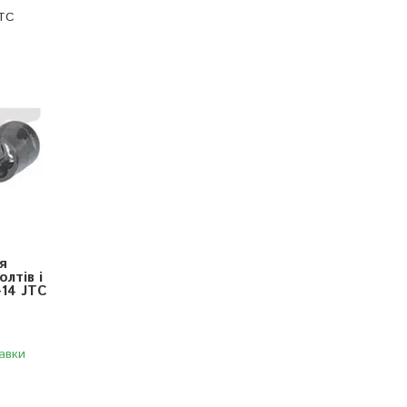
JTC
я
лтів і
-14 JTC
авки