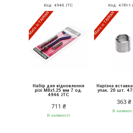
4946 JTC
4781-1 
Made in TAIWAN
Made in TAIWAN
Набір для відновлення
Нарізна вставк
різі М8х1.25 мм 7 од.
упак. 20 шт. 47
4946 JTC
363 ₴
711 ₴
В наявнос
В наявності