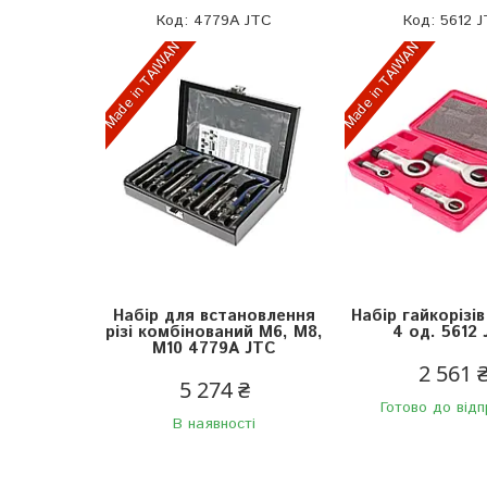
4779A JTC
5612 
Made in TAIWAN
Made in TAIWAN
Набір для встановлення
Набір гайкорізі
різі комбінований М6, М8,
4 од. 5612
М10 4779A JTC
2 561 
5 274 ₴
Готово до від
В наявності