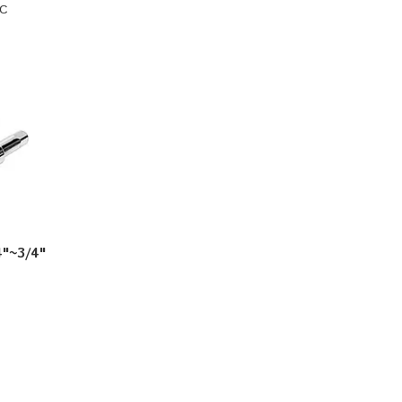
TC
"~3/4"