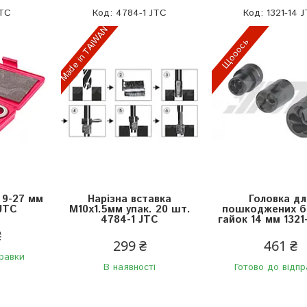
JTC
4784-1 JTC
1321-14 
Made in TAIWAN
Щооось
в 9-27 мм
Нарізна вставка
Головка дл
 JTC
М10х1.5мм упак. 20 шт.
пошкоджених бо
4784-1 JTC
гайок 14 мм 1321
₴
299 ₴
461 ₴
правки
В наявності
Готово до відпр