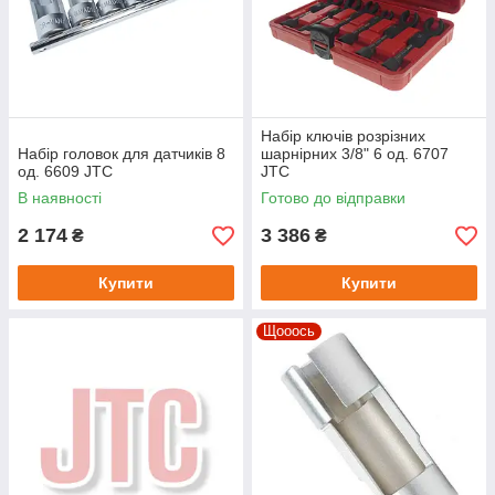
Набір ключів розрізних
Набір головок для датчиків 8
шарнірних 3/8" 6 од. 6707
од. 6609 JTC
JTC
В наявності
Готово до відправки
2 174
3 386
₴
₴
Купити
Купити
Щооось