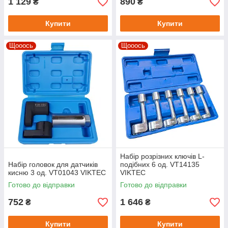
1 129
890
₴
₴
Купити
Купити
Щооось
Щооось
Набір розрізних ключів L-
Набір головок для датчиків
подібних 6 од. VT14135
кисню 3 од. VT01043 VIKTEC
VIKTEC
Готово до відправки
Готово до відправки
752
1 646
₴
₴
Купити
Купити