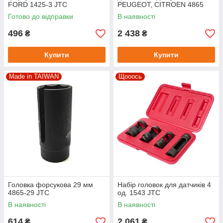
FORD 1425-3 JTC
PEUGEOT, CITROEN 4865
JTC
Готово до відправки
В наявності
496
2 438
₴
₴
Купити
Купити
Made in TAIWAN
Щооось
Головка форсукова 29 мм
Набір головок для датчиків 4
4865-29 JTC
од. 1543 JTC
В наявності
В наявності
614
2 061
₴
₴