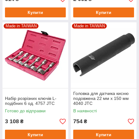
Купити
Купити
Made in TAIWAN
Made in TAIWAN
Головка для датчика кисню
Набір розрізних ключів L-
подовжена 22 мм x 150 мм
подібних 6 од. 4757 JTC
4040 JTC
Готово до відправки
В наявності
3 108
754
₴
₴
Купити
Купити