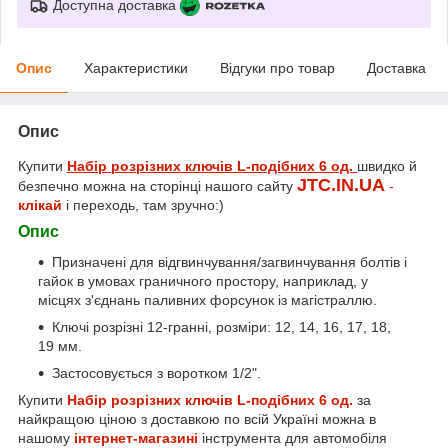
Доступна доставка
Опис
Характеристики
Відгуки про товар
Доставка
Опис
Купити
Набір розрізних ключів L-подібних 6 од.
швидко й
JTC.IN.UA
безпечно можна на сторінці нашого сайту
-
клікай
і переходь, там зручно:)
Опис
Призначені для відгвинчування/загвинчування болтів і
гайок в умовах граничного простору, наприклад, у
місцях з'єднань паливних форсунок із магістраллю.
Ключі розрізні 12-гранні, розміри: 12, 14, 16, 17, 18,
19 мм.
Застосовується з воротком 1/2".
Купити
Набір розрізних ключів L-подібних 6 од.
за
найкращою ціною з доставкою по всій Україні можна в
нашому
інтернет-магазині
інструмента для автомобіля