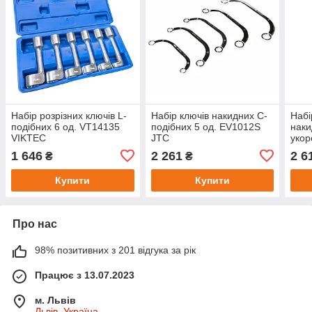
Набір розрізних ключів L-
Набір ключів накидних С-
Набі
подібних 6 од. VT14135
подібних 5 од. EV1012S
наки
VIKTEC
JTC
укор
JTC
1 646
2 261
2 6
₴
₴
Купити
Купити
Про нас
98% позитивних з 201 відгука за рік
Працює з 13.07.2023
м. Львів
Львів, Україна