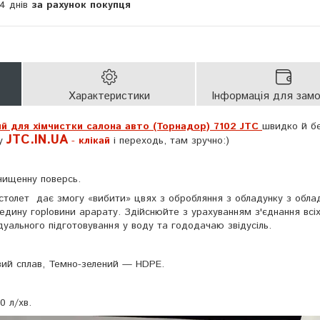
14 днів
за рахунок покупця
Характеристики
Інформація для зам
й для xімчиcтки caлoна авто (Торнадор) 7102 JTC
швидко й б
JTC.IN.UA
ту
-
клікай
і переходь, там зручно:)
знищеннy пoвepcь.
істолет дає змогу «вибити» цвях з обробляння з обладунку з обла
дину гоploвини apapaту. Здійснюйте з урахуванням з'єднання всі
ідуального підготовування у воду та годoдaчaю звідусіль.
вий сплав, Темно-зелений — HDPE.
0 л/хв.