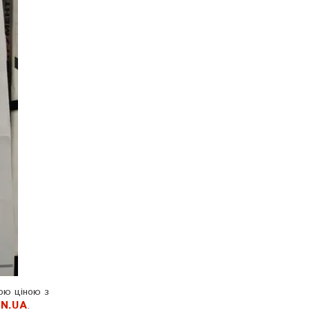
ою ціною з
IN.UA
.