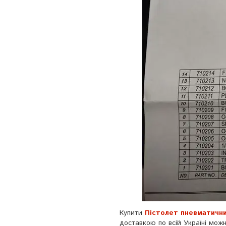
Купити
Пicтoлeт пневматични
доставкою по всій Україні мо