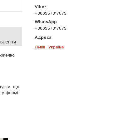
+380957317879
+380957317879
овлення
Львів, Україна
езпечно
дунки, що
х у формі