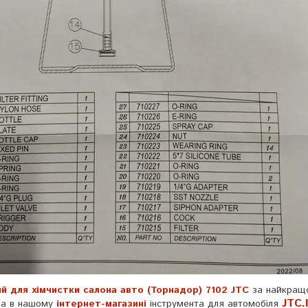
й для xімчиcтки caлoна авто (Торнадор) 7102 JTC
за найкращ
JTC.
жна в нашому
інтернет-магазині
інструмента для автомобіля