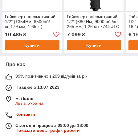
Гайковерт пневматичний
Гайковерт пневматичний
Гайк
1/2" (1354Нм, 8500об/
1/2" (680 Нм, 9000 об./хв,
1/2"
хв,179 мм, 1.65 кг)
265 мм, 1.26 кг) 7744 JTC
162 
композитний корпус 7657
10 485
7 099
6 1
₴
₴
JTC
Купити
Купити
Про нас
99% позитивних з 209 відгуків за рік
Працює з 13.07.2023
м. Львів
Львів, Україна
Контакти
Сьогодні працює з 09:00 до 18:00
Показати весь графік роботи