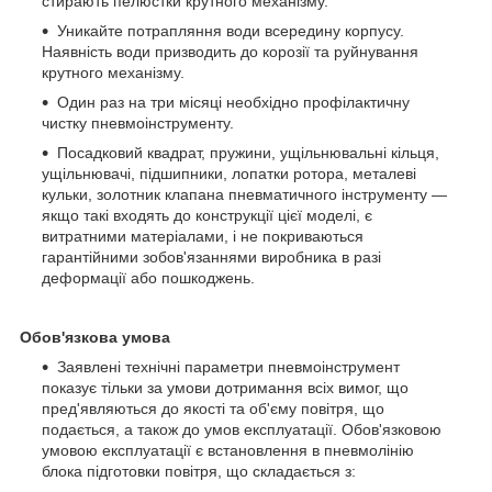
стирають пелюстки крутного механізму.
Уникайте потрапляння води всередину корпусу.
Наявність води призводить до корозії та руйнування
крутного механізму.
Один раз на три місяці необхідно профілактичну
чистку пневмоінструменту.
Посадковий квадрат, пружини, ущільнювальні кільця,
ущільнювачі, підшипники, лопатки ротора, металеві
кульки, золотник клапана пневматичного інструменту —
якщо такі входять до конструкції цієї моделі, є
витратними матеріалами, і не покриваються
гарантійними зобов'язаннями виробника в разі
деформації або пошкоджень.
Обов'язкова умова
Заявлені технічні параметри пневмоінструмент
показує тільки за умови дотримання всіх вимог, що
пред'являються до якості та об'єму повітря, що
подається, а також до умов експлуатації. Обов'язковою
умовою експлуатації є встановлення в пневмолінію
блока підготовки повітря, що складається з: