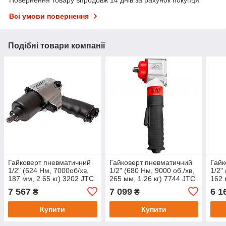
Повернення товару впродовж 14 днів за рахунок покупця
Всі умови повернення
Подібні товари компанії
Гайковерт пневматичний
Гайковерт пневматичний
Гайк
1/2" (624 Нм, 7000об/хв,
1/2" (680 Нм, 9000 об./хв,
1/2"
187 мм, 2.65 кг) 3202 JTC
265 мм, 1.26 кг) 7744 JTC
162 
7 567
7 099
6 1
₴
₴
Купити
Купити