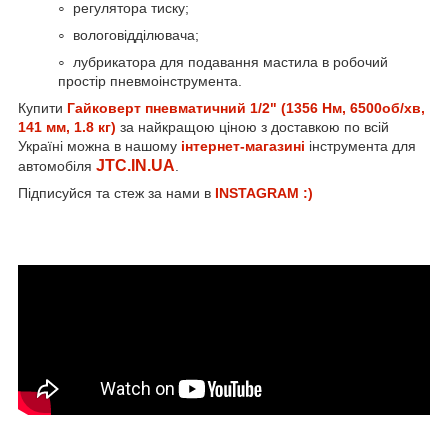
регулятора тиску;
вологовідділювача;
лубрикатора для подавання мастила в робочий
простір пневмоінструмента.
Купити
Гайковерт пневматичний 1/2" (1356 Нм, 6500об/хв,
141 мм, 1.8 кг)
за найкращою ціною з доставкою по всій
Україні можна в нашому
інтернет-магазині
інструмента для
JTC.IN.UA
автомобіля
.
Підписуйся та стеж за нами в
INSTAGRAM :)