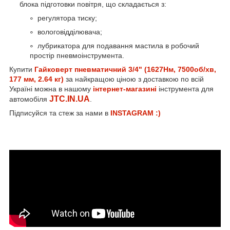
блока підготовки повітря, що складається з:
регулятора тиску;
вологовідділювача;
лубрикатора для подавання мастила в робочий
простір пневмоінструмента.
Купити
Гайковерт пневматичний 3/4" (1627Hм, 7500об/хв,
177 мм, 2.64 кг)
за найкращою ціною з доставкою по всій
Україні можна в нашому
інтернет-магазині
інструмента для
JTC.IN.UA
автомобіля
.
Підписуйся та стеж за нами в
INSTAGRAM :)