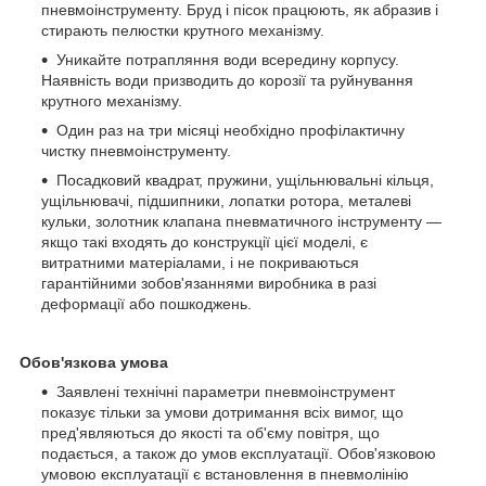
пневмоінструменту. Бруд і пісок працюють, як абразив і
стирають пелюстки крутного механізму.
Уникайте потрапляння води всередину корпусу.
Наявність води призводить до корозії та руйнування
крутного механізму.
Один раз на три місяці необхідно профілактичну
чистку пневмоінструменту.
Посадковий квадрат, пружини, ущільнювальні кільця,
ущільнювачі, підшипники, лопатки ротора, металеві
кульки, золотник клапана пневматичного інструменту —
якщо такі входять до конструкції цієї моделі, є
витратними матеріалами, і не покриваються
гарантійними зобов'язаннями виробника в разі
деформації або пошкоджень.
Обов'язкова умова
Заявлені технічні параметри пневмоінструмент
показує тільки за умови дотримання всіх вимог, що
пред'являються до якості та об'єму повітря, що
подається, а також до умов експлуатації. Обов'язковою
умовою експлуатації є встановлення в пневмолінію