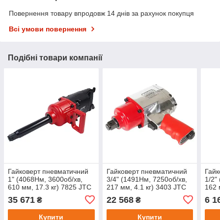
Повернення товару впродовж 14 днів за рахунок покупця
Всі умови повернення
Подібні товари компанії
Гайковерт пневматичний
Гайковерт пневматичний
Гайк
1" (4068Нм, 3600об/хв,
3/4" (1491Hм, 7250об/хв,
1/2"
610 мм, 17.3 кг) 7825 JTC
217 мм, 4.1 кг) 3403 JTC
162 
35 671
22 568
6 1
₴
₴
Купити
Купити