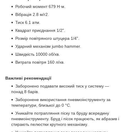
Робочий момент 679 Н·м.
Вібрація 2.8 м/г2.
Тиск 6.1 атм.
Квадрат приєднання 1/2".
Розмір повітряного штуцера 1/4".
Ударний механізм jumbo hammer.
Швидкість 10000 об/хв.
Витрата повітря 160 л/хв.
Важливі рекомендації
Заборонено подавати високий тиск у систему —
понад 8 барів.
Заборонене використання пневмоінструменту за
температури, близької до 0 °C.
Уникайте потрапляння піску та бруду всередину
пневмоінструменту. Бруд і пісок працюють, як абразив і
стирають пелюстки крутного механізму.