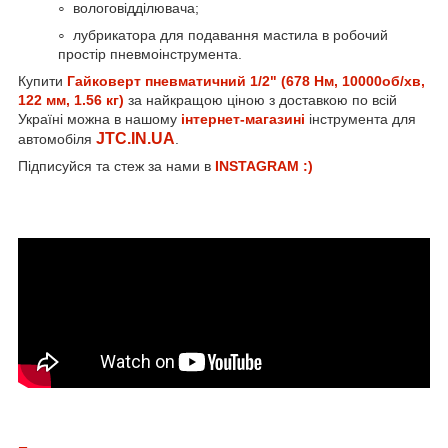
вологовідділювача;
лубрикатора для подавання мастила в робочий
простір пневмоінструмента.
Купити
Гайковерт пневматичний 1/2" (678 Нм, 10000об/хв,
122 мм, 1.56 кг)
за найкращою ціною з доставкою по всій
Україні можна в нашому
інтернет-магазині
інструмента для
JTC.IN.UA
автомобіля
.
Підписуйся та стеж за нами в
INSTAGRAM :)