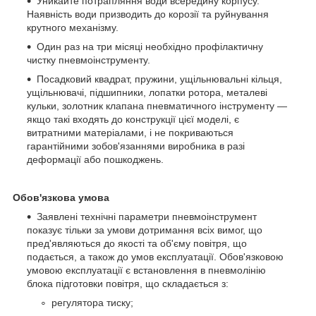
Уникайте потрапляння води всередину корпусу.
Наявність води призводить до корозії та руйнування
крутного механізму.
Один раз на три місяці необхідно профілактичну
чистку пневмоінструменту.
Посадковий квадрат, пружини, ущільнювальні кільця,
ущільнювачі, підшипники, лопатки ротора, металеві
кульки, золотник клапана пневматичного інструменту —
якщо такі входять до конструкції цієї моделі, є
витратними матеріалами, і не покриваються
гарантійними зобов'язаннями виробника в разі
деформації або пошкоджень.
Обов'язкова умова
Заявлені технічні параметри пневмоінструмент
показує тільки за умови дотримання всіх вимог, що
пред'являються до якості та об'єму повітря, що
подається, а також до умов експлуатації. Обов'язковою
умовою експлуатації є встановлення в пневмолінію
блока підготовки повітря, що складається з:
регулятора тиску;