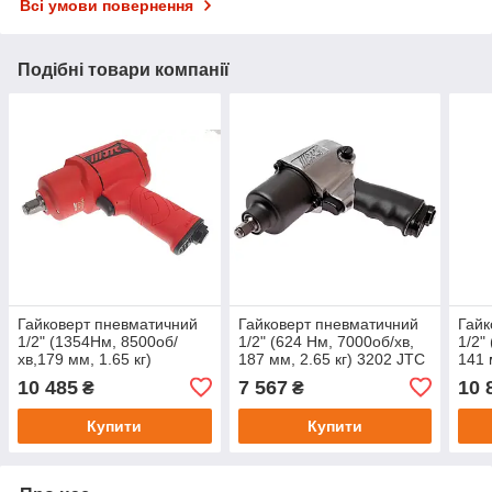
Всі умови повернення
Подібні товари компанії
Гайковерт пневматичний
Гайковерт пневматичний
Гайк
1/2" (1354Нм, 8500об/
1/2" (624 Нм, 7000об/хв,
1/2"
хв,179 мм, 1.65 кг)
187 мм, 2.65 кг) 3202 JTC
141 
композитний корпус 7657
10 485
7 567
10 
₴
₴
JTC
Купити
Купити