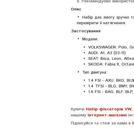
Рекомендуємо використову
Опис
Набір дає змогу зручно т
перевірити її натягнення.
Застосування
Модели:
VOLKSWAGEN: Polo, Golf,
AUDI: A1, A3 (03-11)
SEAT: Ibiza, Leon, Altea
SKODA: Fabia II, Octavia
Тип двигуна:
1.4 FSI - AXU, BКG, BL
1.4 TFSI - BLG, BMY,
1.6 FSI - BAG, BLF, BLP
Купити
Набір фіксаторів VW, A
нашому
інтернет-магазині
інс
Підписуйся та стеж за нами в