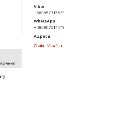
+380957317879
+380957317879
Львів, Україна
овлення
йту