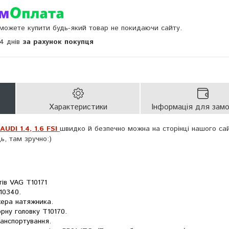
и можете купити будь-який товар не покидаючи сайту.
14 днів
за рахунок покупця
Характеристики
Інформація для зам
UDI 1.4, 1.6 FSI
швидко й безпечно можна на сторінці нашого са
ь, там зручно:)
ів VAG T10171
10340.
ера натяжника.
орну головку T10170.
ранспортування.