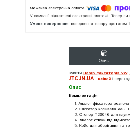
У компанії підключені електронні платежі. Тепер в
повернення товару протягом 
Опис
Купити
Набір фіксаторів VW, A
JTC.IN.UA
-
клікай
і переход
Опис
Комплектація
Аналог фіксатора розпочат
Фіксатор колінвала VAG T
Стопор T20046 для плунж
Аналог стійки під індикат
Кейс для зберігання та т