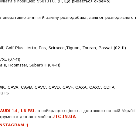
вати з позицією 5501 JTC. (П
, що рибається окремо)
а оперативно зняття й заміну розподобала, ланцюг розподільного 
 Golf Plus, Jetta, Eos, Scirocco,Tiguan, Touran, Passat (02-11)
/XL (07-11)
 II, Roomster, Suberb II (04-11)
N
 BWK, CAVA, CAVB, CAVC, CAVD, CAVF, CAXA, CAXC, CDГA
, BTS
UDI 1.4, 1.6 FSI
за найкращою ціною з доставкою по всій Україні
JTC.IN.UA
трумента для автомобіля
.
INSTAGRAM :)