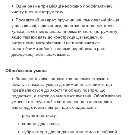
Один раз на три місяці необхідно профілактичну
чистку пневмоінструменту.
Посадковий квадрат, пружини, ущільнювальні кільця,
ущільнювачі, підшипники, лопатки ротора, металеві
кульки, золотник клапана пневматичного інструменту —
якщо такі входять до конструкції цієї моделі, є
витратними матеріалами, і не покриваються
гарантійними зобов'язаннями виробника в разі
деформації або пошкоджень.
Обов'язкова умова
Заявлені технічні параметри пневмоінструмент
показує тільки за умови дотримання всіх вимог, що
пред'являються до якості та об'єму повітря, що
подається, а також до умов експлуатації. Обов'язковою
умовою експлуатації є встановлення в пневмолінію
блока підготовки повітря, що складається з:
регулятора тиску;
вологовідділювача;
лубрикатора для подавання мастила в робочий