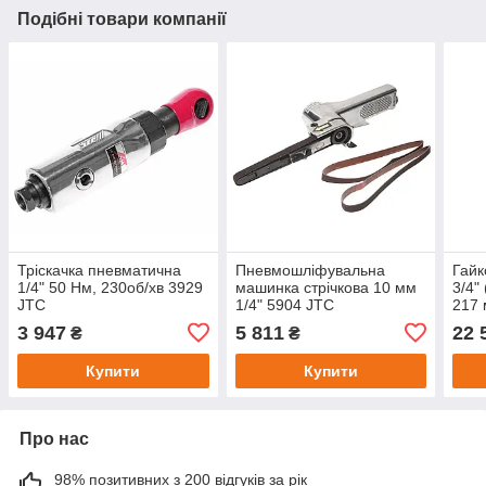
Подібні товари компанії
Тріскачка пневматична
Пневмошліфувальна
Гайк
1/4" 50 Нм, 230об/хв 3929
машинка стрічкова 10 мм
3/4"
JTC
1/4" 5904 JTC
217 
3 947
5 811
22 
₴
₴
Купити
Купити
Про нас
98% позитивних з 200 відгуків за рік