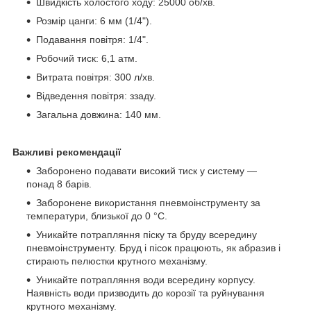
Швидкість холостого ходу: 25000 об/хв.
Розмір цанги: 6 мм (1/4").
Подавання повітря: 1/4".
Робочий тиск: 6,1 атм.
Витрата повітря: 300 л/хв.
Відведення повітря: ззаду.
Загальна довжина: 140 мм.
Важливі рекомендації
Заборонено подавати високий тиск у систему —
понад 8 барів.
Заборонене використання пневмоінструменту за
температури, близької до 0 °C.
Уникайте потрапляння піску та бруду всередину
пневмоінструменту. Бруд і пісок працюють, як абразив і
стирають пелюстки крутного механізму.
Уникайте потрапляння води всередину корпусу.
Наявність води призводить до корозії та руйнування
крутного механізму.