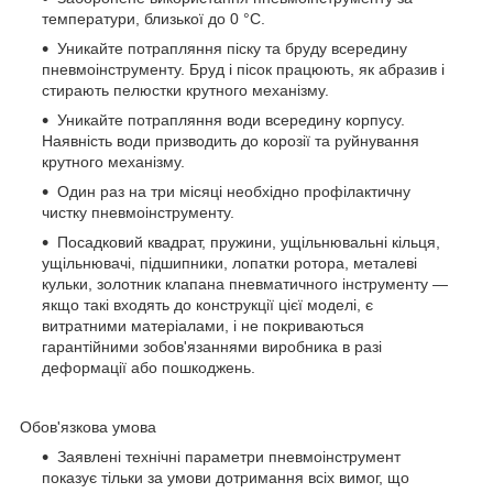
температури, близької до 0 °C.
Уникайте потрапляння піску та бруду всередину
пневмоінструменту. Бруд і пісок працюють, як абразив і
стирають пелюстки крутного механізму.
Уникайте потрапляння води всередину корпусу.
Наявність води призводить до корозії та руйнування
крутного механізму.
Один раз на три місяці необхідно профілактичну
чистку пневмоінструменту.
Посадковий квадрат, пружини, ущільнювальні кільця,
ущільнювачі, підшипники, лопатки ротора, металеві
кульки, золотник клапана пневматичного інструменту —
якщо такі входять до конструкції цієї моделі, є
витратними матеріалами, і не покриваються
гарантійними зобов'язаннями виробника в разі
деформації або пошкоджень.
Обов'язкова умова
Заявлені технічні параметри пневмоінструмент
показує тільки за умови дотримання всіх вимог, що