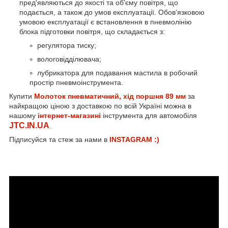
пред'являються до якості та об'єму повітря, що
подається, а також до умов експлуатації. Обов'язковою
умовою експлуатації є встановлення в пневмолінію
блока підготовки повітря, що складається з:
регулятора тиску;
вологовідділювача;
лубрикатора для подавання мастила в робочий
простір пневмоінструмента.
Купити
Молоток пневматичний, хід поршня 89 мм
за
найкращою ціною з доставкою по всій Україні можна в
нашому
інтернет-магазині
інструмента для автомобіля
JTC.IN.UA
.
Підписуйся та стеж за нами в
INSTAGRAM :)