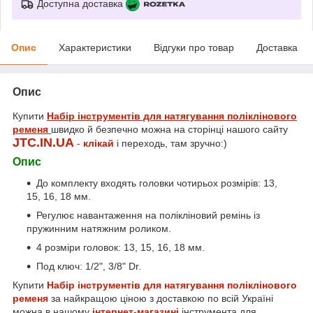
Доступна доставка
Опис
Характеристики
Відгуки про товар
Доставка
Опис
Купити
Набір інструментів для натягування поліклінового
ременя
швидко й безпечно можна на сторінці нашого сайту
JTC.IN.UA
-
клікай
і переходь, там зручно:)
Опис
До комплекту входять головки чотирьох розмірів: 13,
15, 16, 18 мм.
Регулює навантаження на полікліновий ремінь із
пружинним натяжним роликом.
4 розміри головок: 13, 15, 16, 18 мм.
Под ключ: 1/2", 3/8" Dr.
Купити
Набір інструментів для натягування поліклінового
ременя
за найкращою ціною з доставкою по всій Україні
можна в нашому
інтернет-магазині
інструмента для