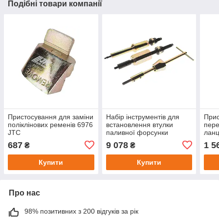
Подібні товари компанії
Пристосування для заміни
Набір інструментів для
Прис
поліклінових ременів 6976
встановлення втулки
пере
JTC
паливної форсунки
лан
VOLVO FM12 5467 JTC
JTC
687
9 078
1 5
₴
₴
Купити
Купити
Про нас
98% позитивних з 200 відгуків за рік