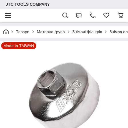
JTC TOOLS COMPANY
Товари
Моторна група
Знімачі фільтрів
Знімач о
Made in TAIWAN