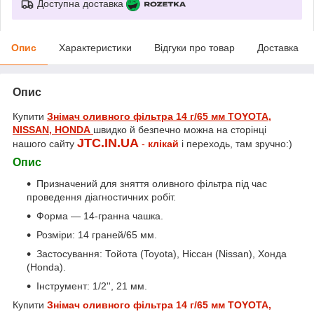
Доступна доставка
Опис
Характеристики
Відгуки про товар
Доставка
Опис
Купити
Знімач оливного фільтра 14 г/65 мм TOYOTA,
NISSAN, HONDA
швидко й безпечно можна на сторінці
JTC.IN.UA
нашого сайту
-
клікай
і переходь, там зручно:)
Опис
Призначений для зняття оливного фільтра під час
проведення діагностичних робіт.
Форма — 14-гранна чашка.
Розміри: 14 граней/65 мм.
Застосування: Тойота (Toyota), Ніссан (Nissan), Хонда
(Honda).
Інструмент: 1/2'', 21 мм.
Купити
Знімач оливного фільтра 14 г/65 мм TOYOTA,