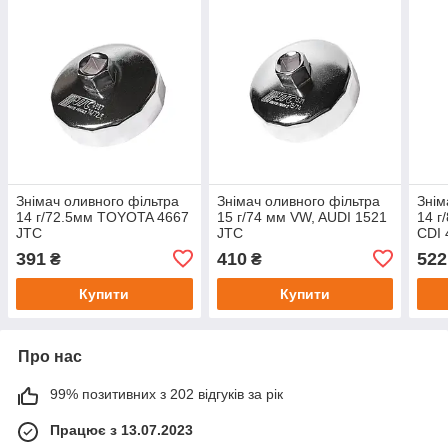
Знімач оливного фільтра
Знімач оливного фільтра
Знім
14 г/72.5мм TOYOTA 4667
15 г/74 мм VW, AUDI 1521
14 г
JTC
JTC
CDI 
391
410
522
₴
₴
Купити
Купити
Про нас
99% позитивних з 202 відгуків за рік
Працює з 13.07.2023