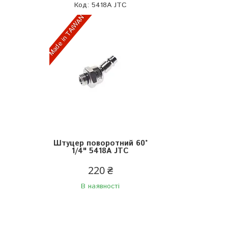
5418A JTC
Made in TAIWAN
Штуцер поворотний 60°
1/4" 5418A JTC
220 ₴
В наявності