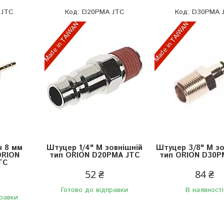
 JTC
D20PMA JTC
D30PMA 
Made in TAIWAN
Made in TAIWAN
ч 8 мм
Штуцер 1/4" M зовнішній
Штуцер 3/8" M зо
ORION
тип ORION D20PMA JTC
тип ORION D30P
TC
52 ₴
84 ₴
Готово до відправки
В наявності
правки