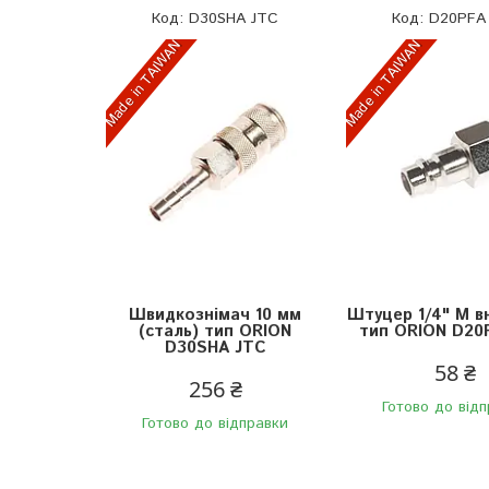
D30SHA JTC
D20PFA
Made in TAIWAN
Made in TAIWAN
Швидкознімач 10 мм
Штуцер 1/4" М в
(сталь) тип ORION
тип ORION D20
D30SHA JTC
58 ₴
256 ₴
Готово до від
Готово до відправки