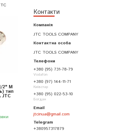
JTC
Контакти
JTC TOOLS COMPANY
JTC TOOLS COMPANY
+380 (95) 731-78-79
Vodafon
+380 (97) 144-11-71
/2" M
Київстар
ь) тип
+380 (95) 022-53-10
 JTC
Богдан
jtcinua@gmail.com
авки
+380957317879