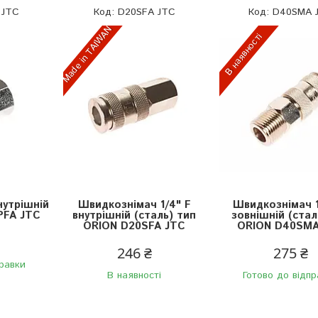
 JTC
D20SFA JTC
D40SMA 
Made in TAIWAN
В наявності
нутрішній
Швидкознімач 1/4" F
Швидкознімач 1
PFA JTC
внутрішній (сталь) тип
зовнішній (стал
ORION D20SFA JTC
ORION D40SMA
246 ₴
275 ₴
правки
В наявності
Готово до відпр