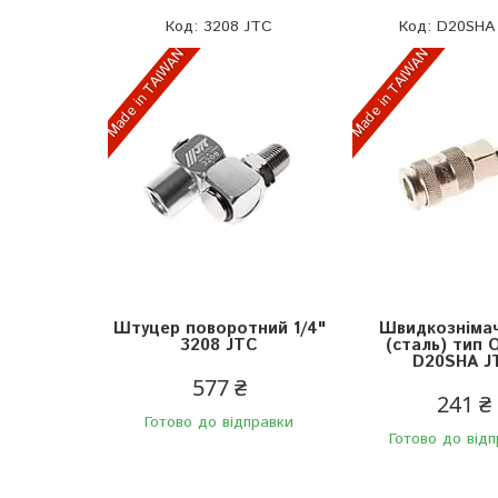
3208 JTC
D20SHA
Made in TAIWAN
Made in TAIWAN
Штуцер поворотний 1/4"
Швидкозніма
3208 JTC
(сталь) тип 
D20SHA J
577 ₴
241 ₴
Готово до відправки
Готово до від