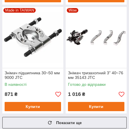
Made in TAIWAN
Wow
Знімач підшипника 30~50 мм
Знімач тризахопний 3" 40~76
9000 JTC
мм 35143 JTC
В наявності
Готово до відправки
871
1 016
₴
₴
Купити
Купити
Показати ще