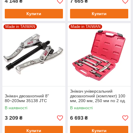
4 148
7 665
₴
₴
Купити
Купити
Made in TAIWAN
Made in TAIWAN
Знімач універсальний
Знімач двозахопний 8"
двозахопний (комплект) 100
80~203мм 35138 JTC
мм, 200 мм, 250 мм по 2 од.
4658 JTC
В наявності
В наявності
3 209
6 693
₴
₴
Купити
Купити