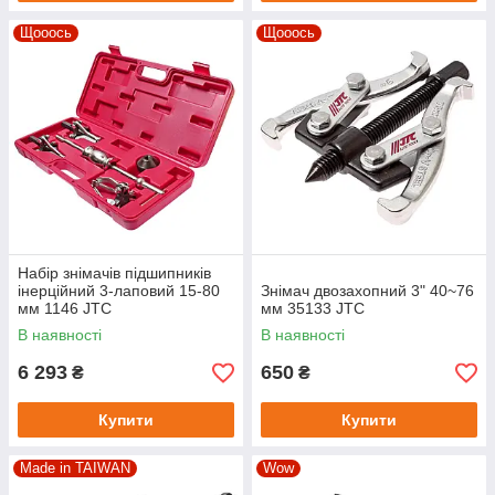
Щооось
Щооось
Набір знімачів підшипників
інерційний 3-лаповий 15-80
Знімач двозахопний 3" 40~76
мм 1146 JTC
мм 35133 JTC
В наявності
В наявності
6 293
650
₴
₴
Купити
Купити
Made in TAIWAN
Wow