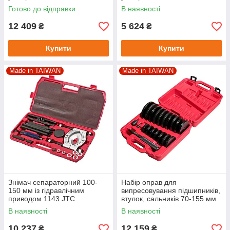
Готово до відправки
В наявності
12 409
5 624
₴
₴
Купити
Купити
Made in TAIWAN
Made in TAIWAN
Знімач сепараторний 100-
Набір оправ для
150 мм із гідравлічним
випресовування підшипників,
приводом 1143 JTC
втулок, сальників 70-155 мм
(крок 5 мм) 4855 JTC
В наявності
В наявності
10 237
12 159
₴
₴