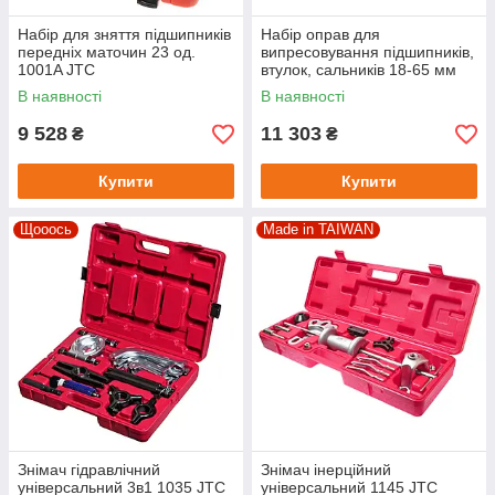
Набір для зняття підшипників
Набір оправ для
передніх маточин 23 од.
випресовування підшипників,
1001A JTC
втулок, сальників 18-65 мм
(крок 1 мм) 4856 JTC
В наявності
В наявності
9 528
11 303
₴
₴
Купити
Купити
Щооось
Made in TAIWAN
Знімач гідравлічний
Знімач інерційний
універсальний 3в1 1035 JTC
універсальний 1145 JTC