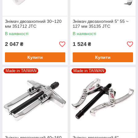
Знімач двозахопний 30~120
Знімач двозахопний 5" 55 ~
мм 351712 JTC
127 мм 35135 JTC
В наявності
В наявності
2 047
1 524
₴
₴
Купити
Купити
Made in TAIWAN
Made in TAIWAN
Знімач двозахопний 40~160
Знімач двозахопний 6"