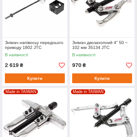
Знімач напівосьу переднього
Знімач двозахопний 4" 50 ~
приводу 1802 JTC
102 мм 35134 JTC
В наявності
В наявності
2 619
970
₴
₴
Купити
Купити
Made in TAIWAN
Made in TAIWAN