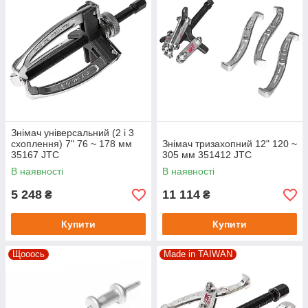
Знімач універсальний (2 і 3
схоплення) 7" 76 ~ 178 мм
Знімач тризахопний 12" 120 ~
35167 JTC
305 мм 351412 JTC
В наявності
В наявності
5 248
11 114
₴
₴
Купити
Купити
Щооось
Made in TAIWAN