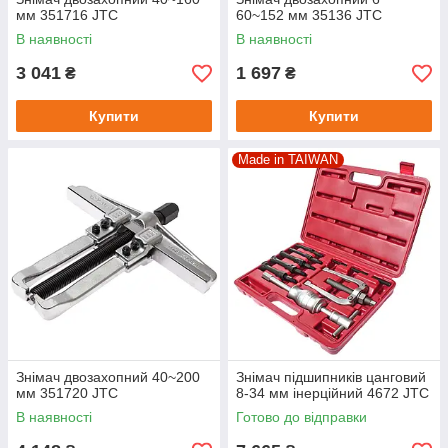
мм 351716 JTC
60~152 мм 35136 JTC
В наявності
В наявності
3 041
1 697
₴
₴
Купити
Купити
Made in TAIWAN
Знімач двозахопний 40~200
Знімач підшипників цанговий
мм 351720 JTC
8-34 мм інерційний 4672 JTC
В наявності
Готово до відправки